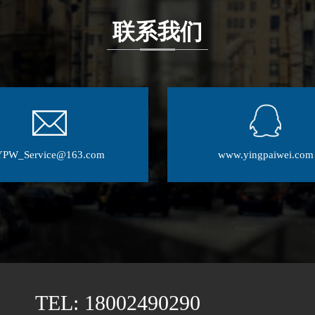
联系我们
YPW_Service@163.com
www.yingpaiwei.com
TEL: 18002490290