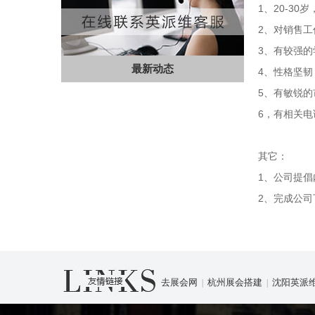
1、20-3
2、对销售
3、有较强
最新动态
4、性格坚
5、有敏锐
6，有相关
其它：
1、公司提倡
2、完成公
去展会网
杭州展会搭建
沈阳英派
|
|