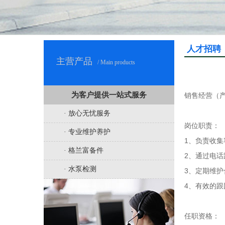
人才招聘
主营产品
/ Main products
为客户提供一站式服务
销售经营（
· 放心无忧服务
岗位职责：
· 专业维护养护
1、负责收
· 格兰富备件
2、通过电
· 水泵检测
3、定期维
4、有效的
任职资格：